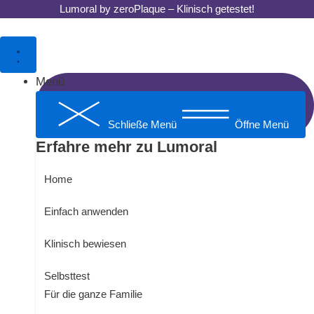
Zum
Lumoral by zeroPlaque – Klinisch getestet!
Inhalt
springen
Menü
Schließe Menü
Öffne Menü
Erfahre mehr zu Lumoral
Home
Einfach anwenden
Klinisch bewiesen
Selbsttest
Für die ganze Familie